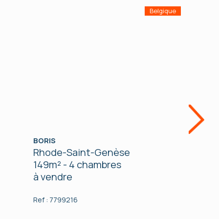
Belgique
Next
BORIS
HOUBA 
Rhode-Saint-Genèse
Laeken
149m² - 4 chambres
142m²
à vendre
à vend
Ref : 7799216
Ref : 774